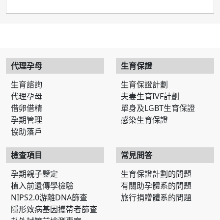
代理孕母
生育保證
生育諮詢
生育保證計劃
代理孕母
夫妻生育IVF計劃
借卵借精
單身及LGBT生育保證
孕期管理
感染生育保證
協助落戶
檢查項目
常見問答
孕期親子鑒定
生育保證計劃的問題
植入前遺傳學檢驗
有關助孕體系的問題
NIPS2.0游離DNA篩查
旅行捐贈體系的問題
隱形致病基因攜帶者篩查