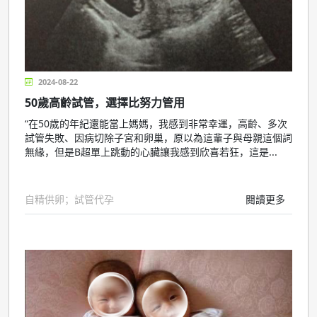
2024-08-22
50歲高齡試管，選擇比努力管用
“在50歲的年紀還能當上媽媽，我感到非常幸運，高齡、多次
試管失敗、因病切除子宮和卵巢，原以為這輩子與母親這個詞
無緣，但是B超單上跳動的心臟讓我感到欣喜若狂，這是...
自精供卵；試管代孕
閱讀更多