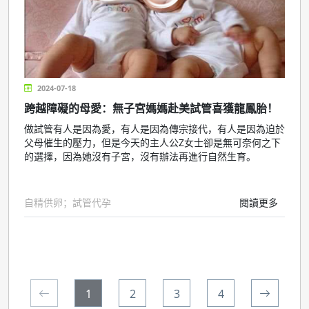
2024-07-18
跨越障礙的母愛：無子宮媽媽赴美試管喜獲龍鳳胎！
做試管有人是因為愛，有人是因為傳宗接代，有人是因為迫於
父母催生的壓力，但是今天的主人公Z女士卻是無可奈何之下
的選擇，因為她沒有子宮，沒有辦法再進行自然生育。
自精供卵；試管代孕
閱讀更多
1
2
3
4